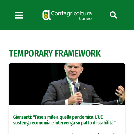
Salta
al
contenuto
Toggle
Navigation
Chi siamo
Servizi
TEMPORARY FRAMEWORK
News
Bandi
Formazione
Convenzioni
L’Agricoltore cuneese
Fotogallery
Giansanti: “Fase simile a quella pandemica. L’UE
Lavora con noi
sostenga economia e intervenga su patto di stabilità”
Contatti