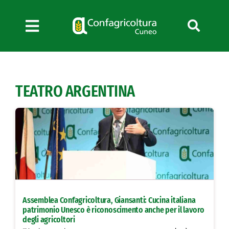
Salta
al
contenuto
Toggle
Navigation
Chi siamo
Servizi
TEATRO ARGENTINA
News
Bandi
Formazione
Convenzioni
L’Agricoltore cuneese
Fotogallery
Assemblea Confagricoltura, Giansanti: Cucina italiana
Lavora con noi
patrimonio Unesco è riconoscimento anche per il lavoro
degli agricoltori
Contatti