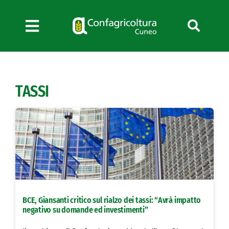
Salta
al
contenuto
Toggle
Navigation
Chi siamo
Servizi
TASSI
News
Bandi
Formazione
Convenzioni
L’Agricoltore cuneese
Fotogallery
BCE, Giansanti critico sul rialzo dei tassi: “Avrà impatto
Lavora con noi
negativo su domande ed investimenti”
Contatti