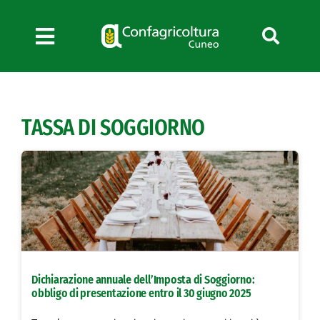
Salta
al
contenuto
Toggle
Navigation
Chi siamo
Servizi
TASSA DI SOGGIORNO
News
Bandi
Formazione
Convenzioni
L’Agricoltore cuneese
Fotogallery
Dichiarazione annuale dell’Imposta di Soggiorno:
Lavora con noi
obbligo di presentazione entro il 30 giugno 2025
Contatti