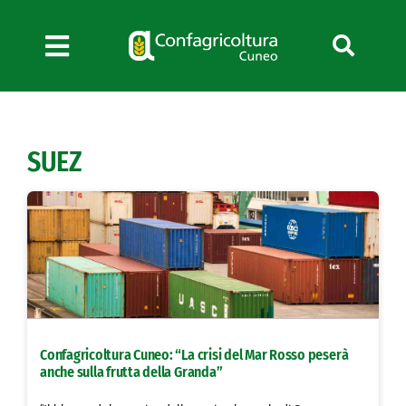
Salta
al
contenuto
Toggle
Navigation
Chi siamo
Servizi
SUEZ
News
Bandi
Formazione
Convenzioni
L’Agricoltore cuneese
Fotogallery
Confagricoltura Cuneo: “La crisi del Mar Rosso peserà
Lavora con noi
anche sulla frutta della Granda”
Contatti