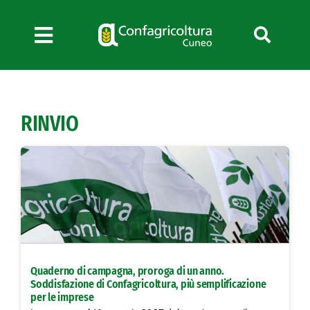
Salta
al
contenuto
Toggle
Navigation
Chi siamo
Servizi
RINVIO
News
Bandi
Formazione
Convenzioni
L’Agricoltore cuneese
Fotogallery
Quaderno di campagna, proroga di un anno.
Lavora con noi
Soddisfazione di Confagricoltura, più semplificazione
per le imprese
Contatti