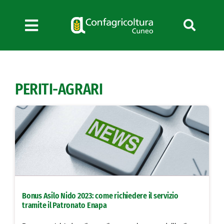
Salta
al
contenuto
Toggle
Navigation
Chi siamo
Servizi
PERITI-AGRARI
News
Bandi
Formazione
Convenzioni
L’Agricoltore cuneese
Fotogallery
Bonus Asilo Nido 2023: come richiedere il servizio
Lavora con noi
tramite il Patronato Enapa
Contatti