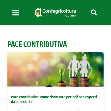
Salta
al
contenuto
Toggle
Navigation
Chi siamo
Servizi
PACE CONTRIBUTIVA
News
Bandi
Formazione
Convenzioni
L’Agricoltore cuneese
Fotogallery
Pace contributiva: come riscattare periodi non coperti
Lavora con noi
da contributi
Contatti