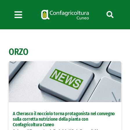
Salta
al
contenuto
Toggle
Navigation
Chi siamo
Servizi
ORZO
News
Bandi
Formazione
Convenzioni
L’Agricoltore cuneese
Fotogallery
A Cherasco il nocciolo torna protagonista nel convegno
Lavora con noi
sulla corretta nutrizione della pianta con
Confagricoltura Cuneo
Contatti