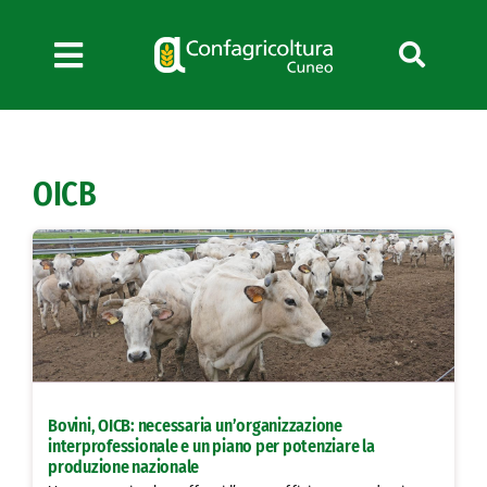
Salta
al
contenuto
Toggle
Navigation
Chi siamo
Servizi
OICB
News
Bandi
Formazione
Convenzioni
L’Agricoltore cuneese
Fotogallery
Bovini, OICB: necessaria un’organizzazione
Lavora con noi
interprofessionale e un piano per potenziare la
produzione nazionale
Contatti