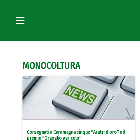
Salta
al
contenuto
Toggle
Navigation
MONOCOLTURA
Consegnati a Caramagna cinque “Aratri d’oro” e il
premio “Orgoglio agricolo”