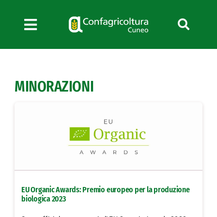
Salta
al
contenuto
Toggle
Navigation
Chi siamo
Servizi
MINORAZIONI
News
Bandi
Formazione
Convenzioni
L’Agricoltore cuneese
Fotogallery
EU Organic Awards: Premio europeo per la produzione
Lavora con noi
biologica 2023
Contatti