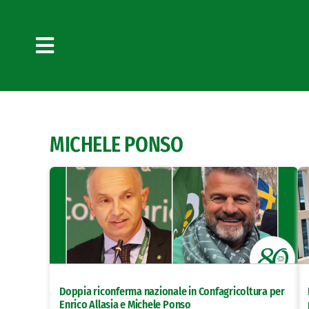
Salta
al
contenuto
Toggle
Navigation
MICHELE PONSO
Doppia riconferma nazionale in Confagricoltura per
Enrico Allasia e Michele Ponso