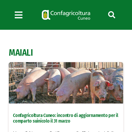
Salta
al
contenuto
Toggle
Navigation
Chi siamo
Servizi
MAIALI
News
Bandi
Formazione
Convenzioni
L’Agricoltore cuneese
Fotogallery
Confagricoltura Cuneo: incontro di aggiornamento per il
Lavora con noi
comparto suinicolo il 31 marzo
Contatti