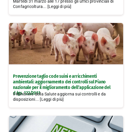
Martedì 31 marzo alle 17 presso gli uffici provinciali di
Confagricoltura... [Leggi di più]
Prevenzione taglio code suini e arricchimenti
ambientali: aggiornamento dei controlli sul Piano
nazionale per il miglioramento dell’applicazione del
d.lgs. 122/2011
Il Ministero della Salute aggiorna sui controlli e da
disposizioni... [Leggi di più]