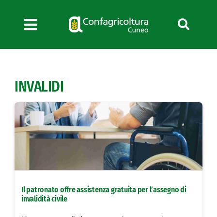
Salta
al
contenuto
Toggle
Navigation
Chi siamo
Servizi
INVALIDI
News
Bandi
Formazione
Convenzioni
L’Agricoltore cuneese
Fotogallery
Il patronato offre assistenza gratuita per l’assegno di
Lavora con noi
invalidità civile
Contatti