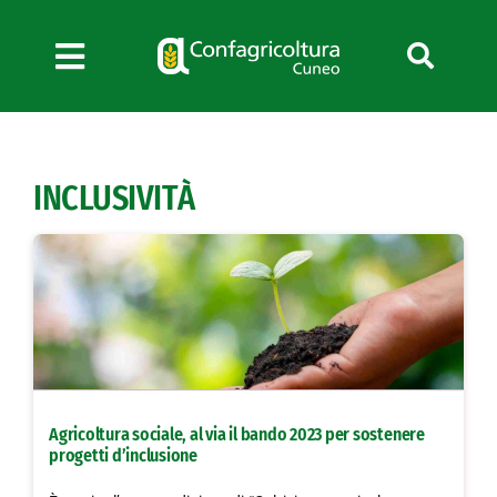
Salta
al
contenuto
Toggle
Navigation
Chi siamo
Servizi
INCLUSIVITÀ
News
Bandi
Formazione
Convenzioni
L’Agricoltore cuneese
Fotogallery
Agricoltura sociale, al via il bando 2023 per sostenere
Lavora con noi
progetti d’inclusione
Contatti