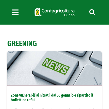
Salta
al
contenuto
Toggle
Navigation
Chi siamo
Servizi
GREENING
News
Bandi
Formazione
Convenzioni
L’Agricoltore cuneese
Fotogallery
Zone vulnerabili ai nitrati: dal 30 gennaio è ripartito il
Lavora con noi
bollettino reflui
Contatti