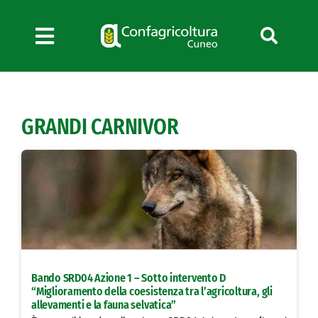
Salta
al
contenuto
Toggle
Navigation
Chi siamo
Servizi
GRANDI CARNIVOR
News
Bandi
Formazione
Convenzioni
L’Agricoltore cuneese
Fotogallery
Bando SRD04 Azione 1 – Sotto intervento D
Lavora con noi
“Miglioramento della coesistenza tra l’agricoltura, gli
allevamenti e la fauna selvatica”
Contatti