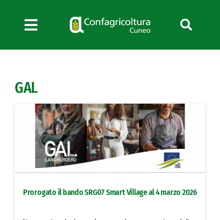
Salta
al
contenuto
Toggle
Navigation
Chi siamo
Servizi
GAL
News
Bandi
Formazione
Convenzioni
L’Agricoltore cuneese
Fotogallery
Prorogato il bando SRG07 Smart Village al 4 marzo 2026
Lavora con noi
Contatti