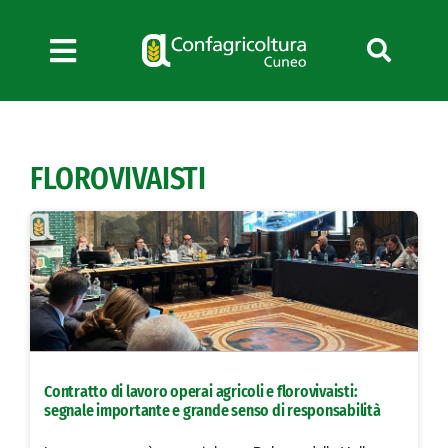
Salta
al
contenuto
Toggle
Navigation
Chi siamo
Servizi
FLOROVIVAISTI
News
Bandi
Formazione
Convenzioni
L’Agricoltore cuneese
Fotogallery
Contratto di lavoro operai agricoli e florovivaisti:
Lavora con noi
segnale importante e grande senso di responsabilità
Contatti