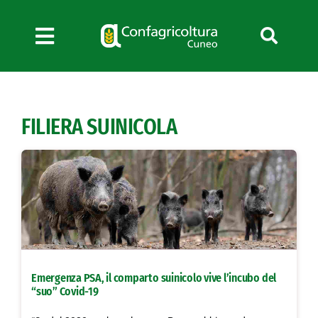
Salta
al
contenuto
Toggle
Navigation
Chi siamo
Servizi
FILIERA SUINICOLA
News
Bandi
Formazione
Convenzioni
L’Agricoltore cuneese
Fotogallery
Emergenza PSA, il comparto suinicolo vive l’incubo del
Lavora con noi
“suo” Covid-19
Contatti