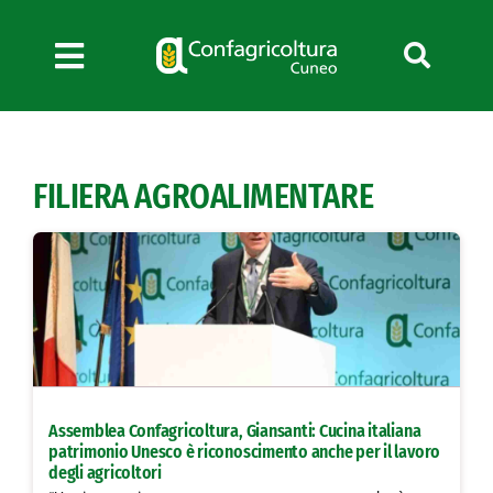
Salta
al
contenuto
Toggle
Navigation
Chi siamo
Servizi
FILIERA AGROALIMENTARE
News
Bandi
Formazione
Convenzioni
L’Agricoltore cuneese
Fotogallery
Assemblea Confagricoltura, Giansanti: Cucina italiana
Lavora con noi
patrimonio Unesco è riconoscimento anche per il lavoro
degli agricoltori
Contatti