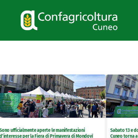
Sono ufficialmente aperte le manifestazioni
Sabato 13 e d
d’interesse per la Fiera di Primavera di Mondovì
Cuneo torna a