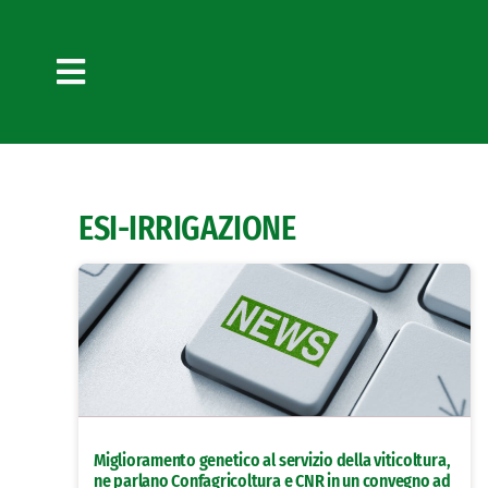
Salta
al
contenuto
Toggle
Navigation
ESI-IRRIGAZIONE
Miglioramento genetico al servizio della viticoltura,
ne parlano Confagricoltura e CNR in un convegno ad