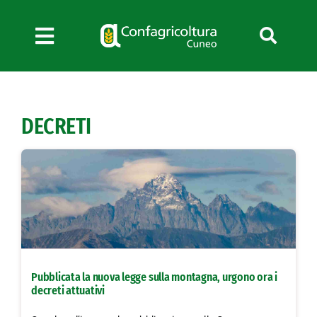
Salta
al
contenuto
Toggle
Navigation
Chi siamo
Servizi
DECRETI
News
Bandi
Formazione
Convenzioni
L’Agricoltore cuneese
Fotogallery
Pubblicata la nuova legge sulla montagna, urgono ora i
Lavora con noi
decreti attuativi
Contatti