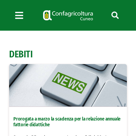
Salta
al
contenuto
Toggle
Navigation
Chi siamo
Servizi
DEBITI
News
Bandi
Formazione
Convenzioni
L’Agricoltore cuneese
Fotogallery
Prorogata a marzo la scadenza per la relazione annuale
Lavora con noi
fattorie didattiche
Contatti