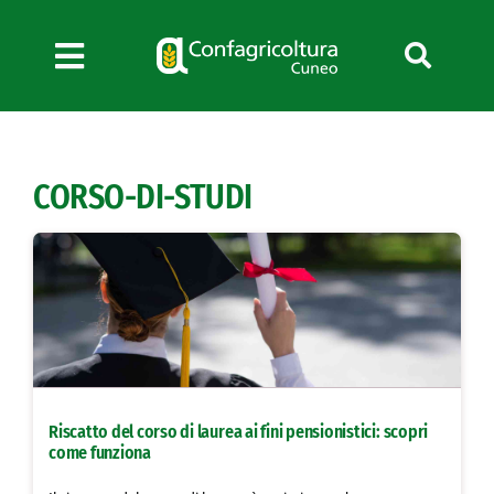
Salta
al
contenuto
Toggle
Navigation
Chi siamo
Servizi
CORSO-DI-STUDI
News
Bandi
Formazione
Convenzioni
L’Agricoltore cuneese
Fotogallery
Riscatto del corso di laurea ai fini pensionistici: scopri
Lavora con noi
come funziona
Contatti