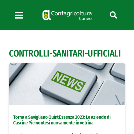
Salta
al
contenuto
Toggle
Navigation
Chi siamo
Servizi
CONTROLLI-SANITARI-UFFICIALI
News
Bandi
Formazione
Convenzioni
L’Agricoltore cuneese
Fotogallery
Torna a Savigliano QuintEssenza 2023: Le aziende di
Lavora con noi
Cascine Piemontesi nuovamente in vetrina
Contatti