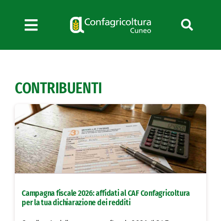
Salta
al
contenuto
Toggle
Navigation
Chi siamo
Servizi
CONTRIBUENTI
News
Bandi
Formazione
Convenzioni
L’Agricoltore cuneese
Fotogallery
Campagna fiscale 2026: affidati al CAF Confagricoltura
Lavora con noi
per la tua dichiarazione dei redditi
Contatti