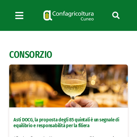
Salta
al
contenuto
Toggle
Navigation
Chi siamo
Servizi
CONSORZIO
News
Bandi
Formazione
Convenzioni
L’Agricoltore cuneese
Fotogallery
Asti DOCG, la proposta degli 85 quintali è un segnale di
Lavora con noi
equilibrio e responsabilità per la filiera
Contatti