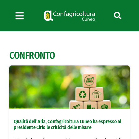
Salta
al
contenuto
Toggle
Navigation
Chi siamo
Servizi
CONFRONTO
News
Bandi
Formazione
Convenzioni
L’Agricoltore cuneese
Fotogallery
Qualità dell’Aria, Confagricoltura Cuneo ha espresso al
Lavora con noi
presidente Cirio le criticità delle misure
Contatti