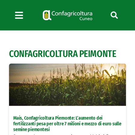
Salta
al
contenuto
Toggle
Navigation
Chi siamo
Servizi
CONFAGRICOLTURA PEIMONTE
News
Bandi
Formazione
Convenzioni
L’Agricoltore cuneese
Fotogallery
Mais, Confagricoltura Piemonte: L’aumento dei
Lavora con noi
fertilizzanti pesa per oltre 7 milioni e mezzo di euro sulle
semine piemontesi
Contatti