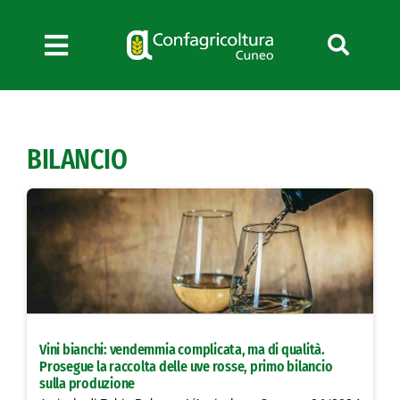
Salta
al
contenuto
Toggle
Navigation
Chi siamo
Servizi
BILANCIO
News
Bandi
Formazione
Convenzioni
L’Agricoltore cuneese
Fotogallery
Vini bianchi: vendemmia complicata, ma di qualità.
Lavora con noi
Prosegue la raccolta delle uve rosse, primo bilancio
sulla produzione
Contatti