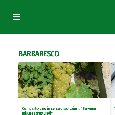
Salta
al
contenuto
Toggle
Navigation
BARBARESCO
Comparto vino in cerca di soluzioni: “Servono
misure strutturali”