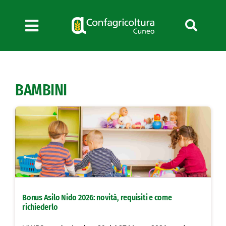
Salta
al
contenuto
Toggle
Navigation
Chi siamo
Servizi
BAMBINI
News
Bandi
Formazione
Convenzioni
L’Agricoltore cuneese
Fotogallery
Bonus Asilo Nido 2026: novità, requisiti e come
Lavora con noi
richiederlo
Contatti