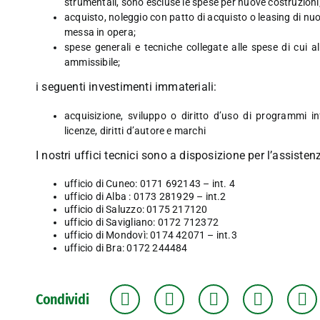
strumentali, sono escluse le spese per nuove costruzioni
acquisto, noleggio con patto di acquisto o leasing di nuov
messa in opera;
spese generali e tecniche collegate alle spese di cui 
ammissibile;
i seguenti investimenti immateriali:
acquisizione, sviluppo o diritto d’uso di programmi inf
licenze, diritti d’autore e marchi
I nostri uffici tecnici sono a disposizione per l’assist
ufficio di Cuneo: 0171 692143 – int. 4
ufficio di Alba : 0173 281929 – int.2
ufficio di Saluzzo: 0175 217120
ufficio di Savigliano: 0172 712372
ufficio di Mondovì: 0174 42071 – int.3
ufficio di Bra: 0172 244484
Condividi