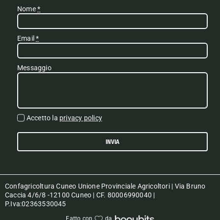
Nome
*
Email
*
Messaggio
Accetto la
privacy policy
INVIA
Confagricoltura Cuneo Unione Provinciale Agricoltori | Via Bruno
Caccia 4/6/8 -12100 Cuneo | CF. 80006990040 |
P.Iva:02363530045
Fatto con
da