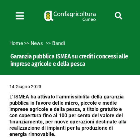
Salta
al
contenuto
Toggle
Navigation
Chi siamo
Home
>>
News
Bandi
Servizi
Garanzia pubblica ISMEA su crediti concessi alle
News
imprese agricole e della pesca
Bandi
Formazione
14 Giugno 2023
Convenzioni
L’ISMEA ha attivato l’ammissibilità della garanzia
L’Agricoltore cuneese
pubblica in favore delle micro, piccole e medie
imprese agricole e della pesca, a titolo gratuito e
Fotogallery
con copertura fino al 100 per cento del valore del
finanziamento, per nuove operazioni destinate alla
Lavora con noi
realizzazione di impianti per la produzione di
energia rinnovabile.
Contatti