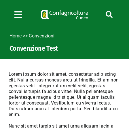
Salta
al
contenuto
Toggle
Navigation
Chi siamo
Home
>>
Convenzioni
Servizi
Convenzione Test
News
Bandi
Formazione
Lorem ipsum dolor sit amet, consectetur adipiscing
elit. Nulla cursus rhoncus arcu ut fringilla. Etiam non
Convenzioni
egestas velit. Integer rutrum velit velit, egestas
convallis turpis faucibus vitae. Nulla pellentesque
L’Agricoltore cuneese
pellentesque magna id tristique. Ut aliquam iaculis
tortor ut consequat. Vestibulum eu viverra lectus.
Fotogallery
Duis rutrum arcu at interdum porta. Sed blandit arcu
Lavora con noi
enim.
Contatti
Nunc sit amet turpis sit amet urna aliquam lacinia.