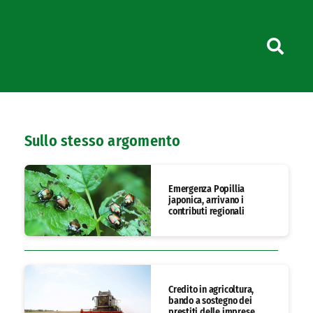
Sullo stesso argomento
Emergenza Popillia
japonica, arrivano i
contributi regionali
Credito in agricoltura,
bando a sostegno dei
prestiti delle imprese