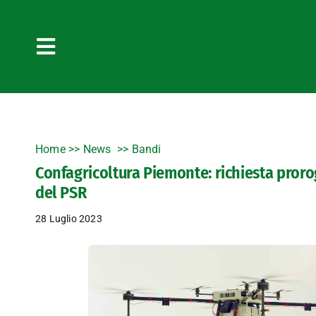
Salta
al
contenuto
Toggle
Navigation
Home
>>
News
Bandi
Confagricoltura Piemonte: richiesta prorog
del PSR
28 Luglio 2023