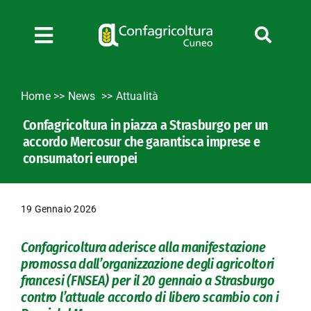
Salta
al
contenuto
Toggle
Navigation
Chi siamo
Home
>>
News
Attualità
Servizi
Confagricoltura in piazza a Strasburgo per un
News
accordo Mercosur che garantisca imprese e
Bandi
consumatori europei
Formazione
Convenzioni
19 Gennaio 2026
L’Agricoltore cuneese
Confagricoltura aderisce alla manifestazione
Fotogallery
promossa dall’organizzazione degli agricoltori
Lavora con noi
francesi (FNSEA) per il 20 gennaio a Strasburgo
contro l’attuale accordo di libero scambio con i
Contatti