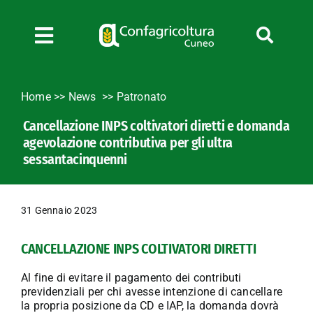
Salta
al
contenuto
Toggle
Navigation
Chi siamo
Home
>>
News
Patronato
Servizi
Cancellazione INPS coltivatori diretti e domanda
News
agevolazione contributiva per gli ultra
Bandi
sessantacinquenni
Formazione
Convenzioni
31 Gennaio 2023
L’Agricoltore cuneese
CANCELLAZIONE INPS COLTIVATORI DIRETTI
Fotogallery
Lavora con noi
Al fine di evitare il pagamento dei contributi
previdenziali per chi avesse intenzione di cancellare
Contatti
la propria posizione da CD e IAP, la domanda dovrà