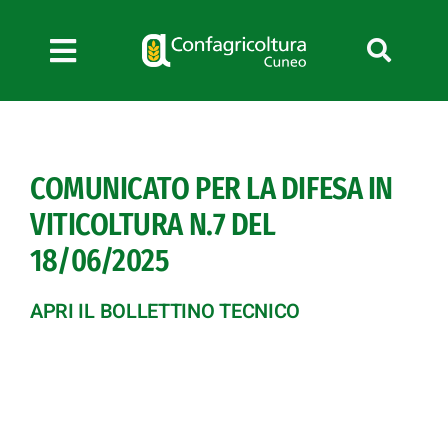
Salta
al
contenuto
Toggle
Navigation
Chi siamo
Servizi
COMUNICATO PER LA DIFESA IN
News
VITICOLTURA N.7 DEL
Bandi
18/06/2025
Formazione
Convenzioni
APRI IL BOLLETTINO TECNICO
L’Agricoltore cuneese
Fotogallery
Lavora con noi
Contatti