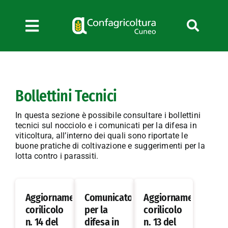
Salta
al
contenuto
Toggle
Navigation
Chi siamo
Servizi
Bollettini Tecnici
News
Bandi
In questa sezione è possibile consultare i bollettini
tecnici sul nocciolo e i comunicati per la difesa in
Formazione
viticoltura, all’interno dei quali sono riportate le
buone pratiche di coltivazione e suggerimenti per la
Convenzioni
lotta contro i parassiti.
L’Agricoltore cuneese
Fotogallery
Aggiornamento
Comunicato
Aggiornamento
Lavora con noi
corilicolo
per la
corilicolo
Contatti
n. 14 del
difesa in
n. 13 del