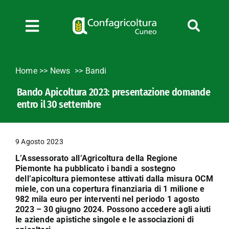
Salta
al
contenuto
Toggle
Navigation
Chi siamo
Home
>>
News
Bandi
Servizi
Bando Apicoltura 2023: presentazione domande
News
entro il 30 settembre
Bandi
Formazione
9 Agosto 2023
Convenzioni
L’Assessorato all’Agricoltura della Regione
L’Agricoltore cuneese
Piemonte ha pubblicato i bandi a sostegno
dell’apicoltura piemontese attivati dalla misura OCM
Fotogallery
miele, con una copertura finanziaria di 1 milione e
982 mila euro per interventi nel periodo 1 agosto
Lavora con noi
2023 – 30 giugno 2024. Possono accedere agli aiuti
le aziende apistiche singole e le associazioni di
Contatti