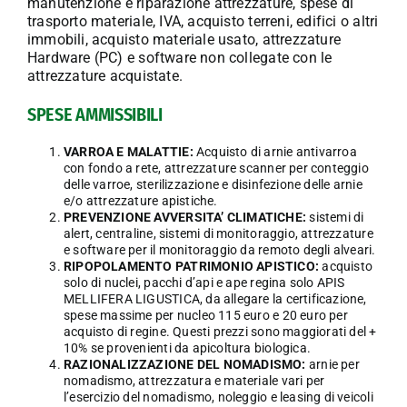
manutenzione e riparazione attrezzature, spese di
trasporto materiale, IVA, acquisto terreni, edifici o altri
immobili, acquisto materiale usato, attrezzature
Hardware (PC) e software non collegate con le
attrezzature acquistate.
SPESE AMMISSIBILI
VARROA E MALATTIE:
Acquisto di arnie antivarroa
con fondo a rete, attrezzature scanner per conteggio
delle varroe, sterilizzazione e disinfezione delle arnie
e/o attrezzature apistiche.
PREVENZIONE AVVERSITA’ CLIMATICHE:
sistemi di
alert, centraline, sistemi di monitoraggio, attrezzature
e software per il monitoraggio da remoto degli alveari.
RIPOPOLAMENTO PATRIMONIO APISTICO:
acquisto
solo di nuclei, pacchi d’api e ape regina solo APIS
MELLIFERA LIGUSTICA, da allegare la certificazione,
spese massime per nucleo 115 euro e 20 euro per
acquisto di regine. Questi prezzi sono maggiorati del +
10% se provenienti da apicoltura biologica.
RAZIONALIZZAZIONE DEL NOMADISMO:
arnie per
nomadismo, attrezzatura e materiale vari per
l’esercizio del nomadismo, noleggio e leasing di veicoli