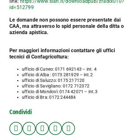
link:
https://www.sian.it/downloadpub/zfadlx010?
id=512799
Le domande non possono essere presentate dai
CAA, ma attraverso lo spid personale della ditta o
azienda apistica.
Per maggiori informazioni contattare gli uffici
tecnici di Confagricoltura:
ufficio di Cuneo: 0171 692143 – int. 4
ufficio di Alba : 0173 281929 – int.2
ufficio di Saluzzo: 0175 217120
ufficio di Savigliano: 0172 712372
ufficio di Mondovì: 0174 42071 – int.3
ufficio di Bra: 0172 244484
Condividi