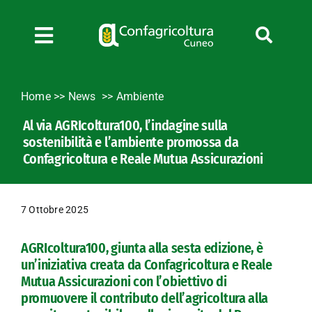
Salta
al
contenuto
Toggle
Navigation
Chi siamo
Home
>>
News
Ambiente
Servizi
Al via AGRIcoltura100, l’indagine sulla
News
sostenibilità e l’ambiente promossa da
Bandi
Confagricoltura e Reale Mutua Assicurazioni
Formazione
Convenzioni
7 Ottobre 2025
L’Agricoltore cuneese
AGRIcoltura100, giunta alla sesta edizione, è
Fotogallery
un’iniziativa creata da Confagricoltura e Reale
Lavora con noi
Mutua Assicurazioni con l’obiettivo di
promuovere il contributo dell’agricoltura alla
Contatti