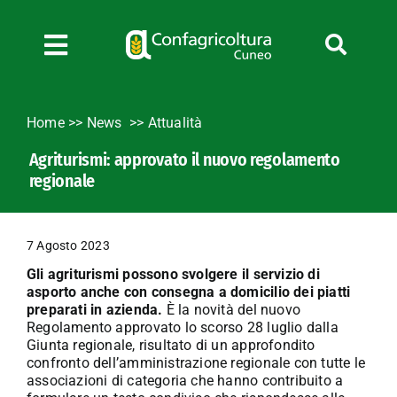
Salta
al
contenuto
Toggle
Navigation
Chi siamo
Home
>>
News
Attualità
Servizi
Agriturismi: approvato il nuovo regolamento
News
regionale
Bandi
Formazione
7 Agosto 2023
Convenzioni
Gli agriturismi possono svolgere il servizio di
L’Agricoltore cuneese
asporto anche con consegna a domicilio dei piatti
preparati in azienda.
È la novità del nuovo
Fotogallery
Regolamento approvato lo scorso 28 luglio dalla
Giunta regionale, risultato di un approfondito
Lavora con noi
confronto dell’amministrazione regionale con tutte le
associazioni di categoria che hanno contribuito a
Contatti